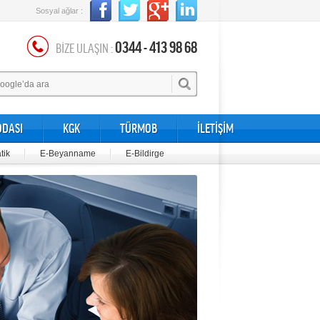
Sosyal ağlar :
0344 - 413 98 68
BİZE ULAŞIN :
ODASI
KGK
TÜRMOB
İLETİŞİM
tik
E-Beyanname
E-Bildirge