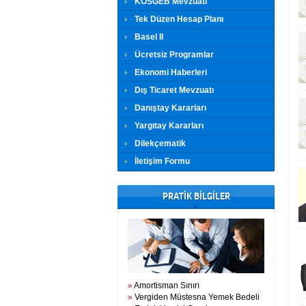
KOSGEB Mevzuatı
Tek Düzen Hesap Planı
Basel II
Ücretsiz Programlar
Ekonomi Haberleri
Dış Ticaret Mevzuatı
Danıştay Kararları
Yargıtay Kararları
Dilekçematik
İletişim Formu
PRATİK BİLGİLER
»
Amortisman Sınırı
»
Vergiden Müstesna Yemek Bedeli