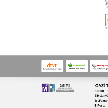
2
Te
3
GAZİ T
Adres:
Elbista
Tel/Faks:
E-Posta: