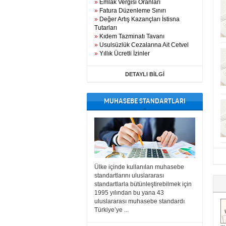
»
Emlak Vergisi Oranları
»
Fatura Düzenleme Sınırı
»
Değer Artış Kazançları İstisna
Tutarları
»
Kıdem Tazminatı Tavanı
»
Usulsüzlük Cezalarına Ait Cetvel
»
Yıllık Ücretli İzinler
DETAYLI BİLGİ
MUHASEBE STANDARTLARI
Ülke içinde kullanılan muhasebe
standartlarını uluslararası
standartlarla bütünleştirebilmek için
1995 yılından bu yana 43
uluslararası muhasebe standardı
Türkiye’ye ...