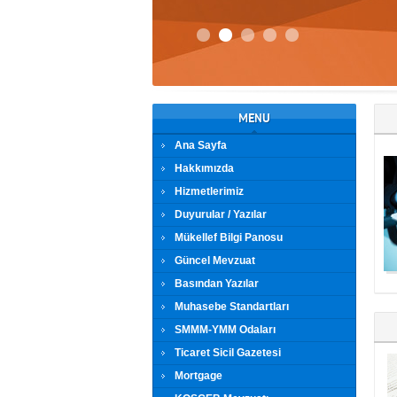
MENU
Ana Sayfa
Hakkımızda
Hizmetlerimiz
Duyurular / Yazılar
Mükellef Bilgi Panosu
Güncel Mevzuat
Basından Yazılar
Muhasebe Standartları
SMMM-YMM Odaları
Ticaret Sicil Gazetesi
Mortgage