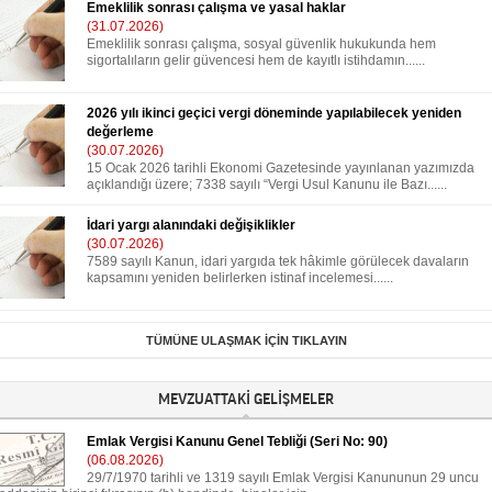
Emeklilik sonrası çalışma ve yasal haklar
(31.07.2026)
Emeklilik sonrası çalışma, sosyal güvenlik hukukunda hem
sigortalıların gelir güvencesi hem de kayıtlı istihdamın......
2026 yılı ikinci geçici vergi döneminde yapılabilecek yeniden
değerleme
(30.07.2026)
15 Ocak 2026 tarihli Ekonomi Gazetesinde yayınlanan yazımızda
açıklandığı üzere; 7338 sayılı “Vergi Usul Kanunu ile Bazı......
İdari yargı alanındaki değişiklikler
(30.07.2026)
7589 sayılı Kanun, idari yargıda tek hâkimle görülecek davaların
kapsamını yeniden belirlerken istinaf incelemesi......
TÜMÜNE ULAŞMAK İÇİN TIKLAYIN
MEVZUATTAKİ GELİŞMELER
Emlak Vergisi Kanunu Genel Tebliği (Seri No: 90)
(06.08.2026)
29/7/1970 tarihli ve 1319 sayılı Emlak Vergisi Kanununun 29 uncu