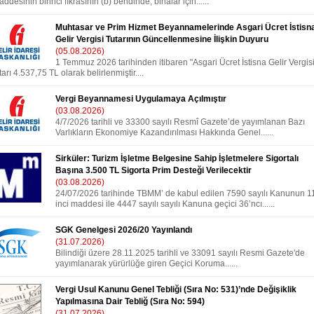
ddesinin birinci fıkrasının (b) bendinde, binalar için......
Muhtasar ve Prim Hizmet Beyannamelerinde Asgari Ücret İstisn
Gelir Vergisi Tutarının Güncellenmesine İlişkin Duyuru
(05.08.2026)
1 Temmuz 2026 tarihinden itibaren "Asgari Ücret İstisna Gelir Vergisi
tarı 4.537,75 TL olarak belirlenmiştir....
Vergi Beyannamesi Uygulamaya Açılmıştır
(03.08.2026)
4/7/2026 tarihli ve 33300 sayılı Resmî Gazete’de yayımlanan Bazı
Varlıkların Ekonomiye Kazandırılması Hakkında Genel......
Sirküler: Turizm İşletme Belgesine Sahip İşletmelere Sigortalı
Başına 3.500 TL Sigorta Prim Desteği Verilecektir
(03.08.2026)
24/07/2026 tarihinde TBMM’ de kabul edilen 7590 sayılı Kanunun 1
inci maddesi ile 4447 sayılı sayılı Kanuna geçici 36’ncı......
SGK Genelgesi 2026/20 Yayınlandı
(31.07.2026)
Bilindiği üzere 28.11.2025 tarihli ve 33091 sayılı Resmi Gazete'de
yayımlanarak yürürlüğe giren Geçici Koruma......
Vergi Usul Kanunu Genel Tebliği (Sıra No: 531)’nde Değişiklik
Yapılmasına Dair Tebliğ (Sıra No: 594)
(31.07.2026)