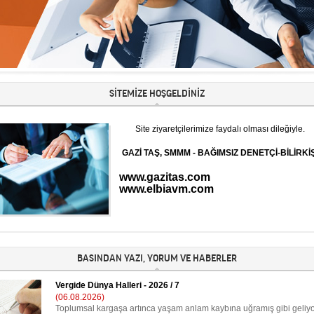
SİTEMİZE HOŞGELDİNİZ
Site ziyaretçilerimize faydalı olması dileğiyle.
GAZİ TAŞ, SMMM - BAĞIMSIZ DENETÇİ-BİLİRKİŞ
www.gazitas.com
www.elbiavm.com
BASINDAN YAZI, YORUM VE HABERLER
Vergide Dünya Halleri - 2026 / 7
(06.08.2026)
Toplumsal kargaşa artınca yaşam anlam kaybına uğramış gibi geliy