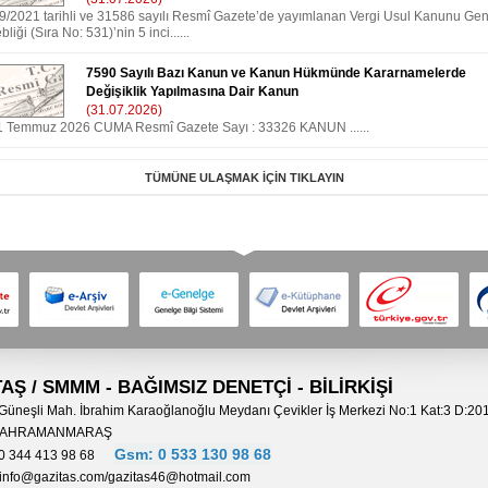
/9/2021 tarihli ve 31586 sayılı Resmî Gazete’de yayımlanan Vergi Usul Kanunu Gen
bliği (Sıra No: 531)’nin 5 inci......
7590 Sayılı Bazı Kanun ve Kanun Hükmünde Kararnamelerde
Değişiklik Yapılmasına Dair Kanun
(31.07.2026)
1 Temmuz 2026 CUMA Resmî Gazete Sayı : 33326 KANUN ......
TÜMÜNE ULAŞMAK İÇİN TIKLAYIN
AŞ /
SMMM -
BAĞIMSIZ DENETÇİ - BİLİRKİŞİ
Güneşli Mah. İbrahim Karaoğlanoğlu Meydanı Çevikler İş Merkezi No:1 Kat:3 D:20
n/KAHRAMANMARAŞ
Gsm: 0 533 130 98 68
0
344 413 98 68
info@gazitas.com/
gazitas46@hotmail.com