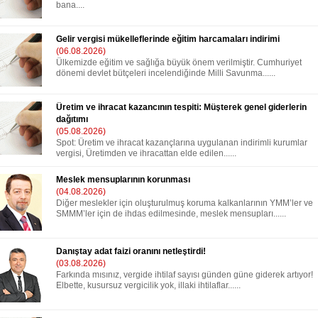
bana....
Gelir vergisi mükelleflerinde eğitim harcamaları indirimi
(06.08.2026)
Ülkemizde eğitim ve sağlığa büyük önem verilmiştir. Cumhuriyet
dönemi devlet bütçeleri incelendiğinde Milli Savunma......
Üretim ve ihracat kazancının tespiti: Müşterek genel giderlerin
dağıtımı
(05.08.2026)
Spot: Üretim ve ihracat kazançlarına uygulanan indirimli kurumlar
vergisi, Üretimden ve ihracattan elde edilen......
Meslek mensuplarının korunması
(04.08.2026)
Diğer meslekler için oluşturulmuş koruma kalkanlarının YMM’ler ve
SMMM’ler için de ihdas edilmesinde, meslek mensupları......
Danıştay adat faizi oranını netleştirdi!
(03.08.2026)
Farkında mısınız, vergide ihtilaf sayısı günden güne giderek artıyor!
Elbette, kusursuz vergicilik yok, illaki ihtilaflar......