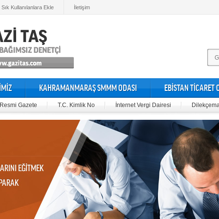
Sık Kullanılanlara Ekle
İletişim
İMİZ
KAHRAMANMARAŞ SMMM ODASI
EBİSTAN TİCARET 
Resmi Gazete
T.C. Kimlik No
İnternet Vergi Dairesi
Dilekçema