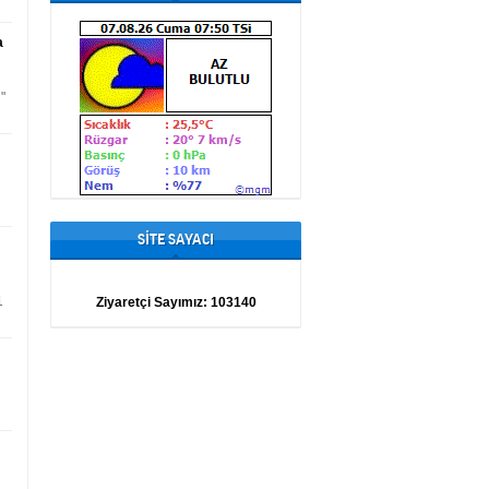
a
"
SİTE SAYACI
1
Ziyaretçi Sayımız:
103140